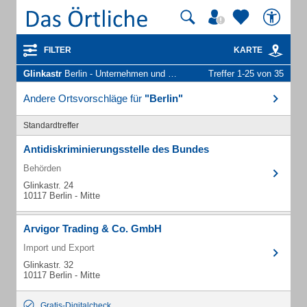
FILTER
KARTE
Glinkastr
Berlin - Unternehmen und Personen
Treffer 1-25 von 35
Andere Ortsvorschläge für
"Berlin"
Standardtreffer
Antidiskriminierungsstelle des Bundes
Behörden
Glinkastr. 24
10117 Berlin - Mitte
Arvigor Trading & Co. GmbH
Import und Export
Glinkastr. 32
10117 Berlin - Mitte
Gratis-Digitalcheck