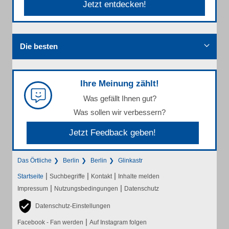
Jetzt entdecken!
Die besten
Ihre Meinung zählt!
Was gefällt Ihnen gut?
Was sollen wir verbessern?
Jetzt Feedback geben!
Das Örtliche
Berlin
Berlin
Glinkastr
|
|
|
Startseite
Suchbegriffe
Kontakt
Inhalte melden
|
|
Impressum
Nutzungsbedingungen
Datenschutz
Datenschutz-Einstellungen
|
Facebook - Fan werden
Auf Instagram folgen