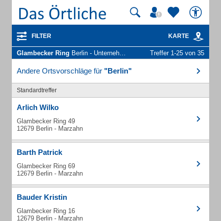
FILTER
KARTE
Glambecker Ring
Berlin - Unternehmen und Personen
Treffer 1-25 von 35
Andere Ortsvorschläge für
"Berlin"
Standardtreffer
Arlich Wilko
Glambecker Ring 49
12679 Berlin - Marzahn
Barth Patrick
Glambecker Ring 69
12679 Berlin - Marzahn
Bauder Kristin
Glambecker Ring 16
12679 Berlin - Marzahn