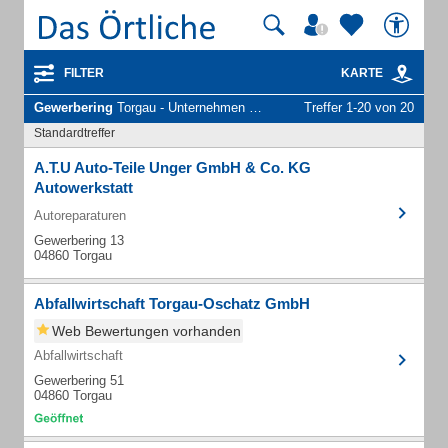
FILTER
KARTE
Gewerbering
Torgau - Unternehmen und Personen
Treffer 1-20 von 20
Standardtreffer
A.T.U Auto-Teile Unger GmbH & Co. KG
Autowerkstatt
Autoreparaturen
Gewerbering 13
04860 Torgau
Abfallwirtschaft Torgau-Oschatz GmbH
Web Bewertungen vorhanden
Abfallwirtschaft
Gewerbering 51
04860 Torgau