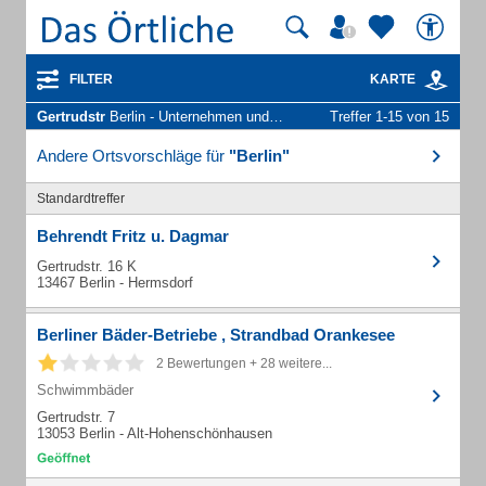
FILTER
KARTE
Gertrudstr
Berlin - Unternehmen und Personen
Treffer 1-15 von 15
Andere Ortsvorschläge für
"Berlin"
Standardtreffer
Behrendt Fritz u. Dagmar
Gertrudstr. 16 K
13467 Berlin - Hermsdorf
Berliner Bäder-Betriebe , Strandbad Orankesee
2 Bewertungen + 28 weitere...
Schwimmbäder
Gertrudstr. 7
13053 Berlin - Alt-Hohenschönhausen