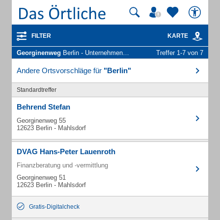
FILTER
KARTE
Georginenweg
Berlin - Unternehmen und Personen
Treffer 1-7 von 7
Andere Ortsvorschläge für
"Berlin"
Standardtreffer
Behrend Stefan
Georginenweg 55
12623 Berlin - Mahlsdorf
DVAG Hans-Peter Lauenroth
Finanzberatung und -vermittlung
Georginenweg 51
12623 Berlin - Mahlsdorf
Gratis-Digitalcheck