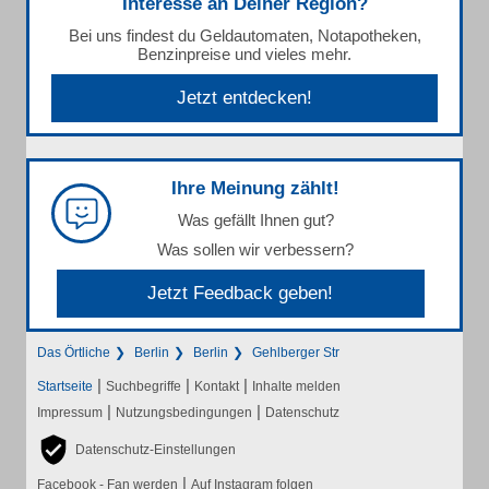
Interesse an Deiner Region?
Bei uns findest du Geldautomaten, Notapotheken,
Benzinpreise und vieles mehr.
Jetzt entdecken!
Ihre Meinung zählt!
Was gefällt Ihnen gut?
Was sollen wir verbessern?
Jetzt Feedback geben!
Das Örtliche
Berlin
Berlin
Gehlberger Str
|
|
|
Startseite
Suchbegriffe
Kontakt
Inhalte melden
|
|
Impressum
Nutzungsbedingungen
Datenschutz
Datenschutz-Einstellungen
|
Facebook - Fan werden
Auf Instagram folgen