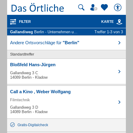
FILTER
KARTE
Gallandiweg
Berlin - Unternehmen und Personen
Treffer 1-3 von 3
Andere Ortsvorschläge für
"Berlin"
Standardtreffer
Bloßfeld Hans-Jürgen
Gallandiweg 3 C
14089 Berlin - Kladow
Call a Kino , Weber Wolfgang
Filmtechnik
Gallandiweg 3 D
14089 Berlin - Kladow
Gratis-Digitalcheck