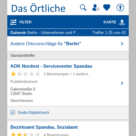
FILTER
KARTE
Galenstr
Berlin - Unternehmen und Personen
Treffer 1-25 von 43
Andere Ortsvorschläge für
"Berlin"
Standardtreffer
AOK Nordost - Servicecenter Spandau
2 Bewertungen + 1 weitere...
Krankenkassen
Galenstraße 6
13597 Berlin
Gratis-Digitalcheck
Bezirksamt Spandau, Sozialamt
4 Bewertungen