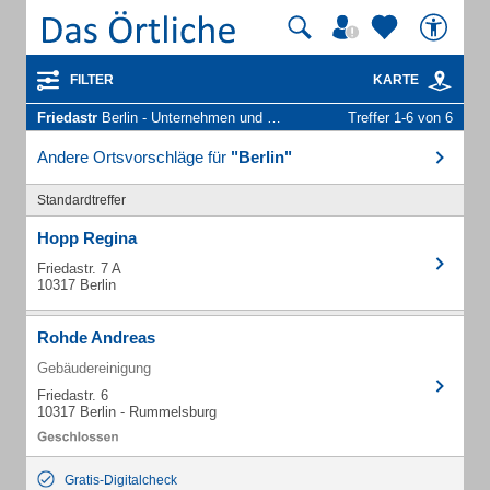
FILTER
KARTE
Friedastr
Berlin - Unternehmen und Personen
Treffer 1-6 von 6
Andere Ortsvorschläge für
"Berlin"
Standardtreffer
Hopp Regina
Friedastr. 7 A
10317 Berlin
Rohde Andreas
Gebäudereinigung
Friedastr. 6
10317 Berlin - Rummelsburg
Gratis-Digitalcheck