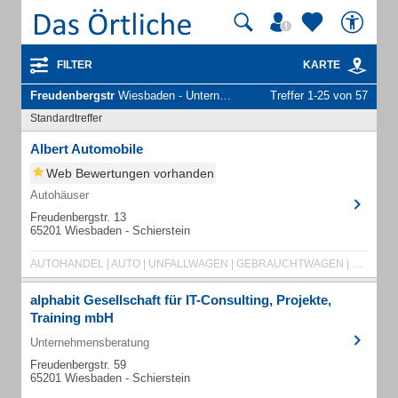
FILTER
KARTE
Freudenbergstr
Wiesbaden - Unternehmen und Personen
Treffer 1-25 von 57
Standardtreffer
Albert Automobile
Web Bewertungen vorhanden
Autohäuser
Freudenbergstr. 13
65201 Wiesbaden - Schierstein
AUTOHANDEL | AUTO | UNFALLWAGEN | GEBRAUCHTWAGEN | BUSSE | GELÄNDEWAGEN | MOTORSCHADEN
alphabit Gesellschaft für IT-Consulting, Projekte,
Training mbH
Unternehmensberatung
Freudenbergstr. 59
65201 Wiesbaden - Schierstein