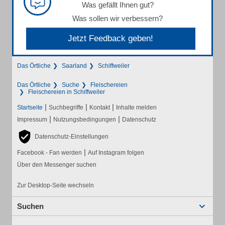
Was gefällt Ihnen gut?
Was sollen wir verbessern?
Jetzt Feedback geben!
Das Örtliche
Saarland
Schiffweiler
Das Örtliche
Suche
Fleischereien
Fleischereien in Schiffweiler
|
|
|
Startseite
Suchbegriffe
Kontakt
Inhalte melden
|
|
Impressum
Nutzungsbedingungen
Datenschutz
Datenschutz-Einstellungen
|
Facebook - Fan werden
Auf Instagram folgen
Über den Messenger suchen
Zur Desktop-Seite wechseln
Suchen