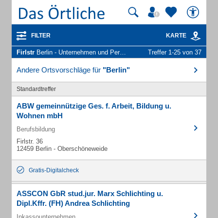
FILTER
KARTE
Firlstr
Berlin - Unternehmen und Personen
Treffer 1-25 von 37
Andere Ortsvorschläge für
"Berlin"
Standardtreffer
ABW gemeinnützige Ges. f. Arbeit, Bildung u.
Wohnen mbH
Berufsbildung
Firlstr. 36
12459 Berlin - Oberschöneweide
Gratis-Digitalcheck
ASSCON GbR stud.jur. Marx Schlichting u.
Dipl.Kffr. (FH) Andrea Schlichting
Inkassounternehmen