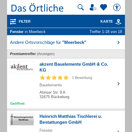
FILTER
KARTE
Fenster
in Meerbeck
Treffer 1-18 von 18
Andere Ortsvorschläge für
"Meerbeck"
Premiumtreffer
(Anzeigen)
akzent Bauelemente GmbH & Co.
KG
1 Bewertung
Bauelemente
Ahnser Str. 9 A
31675 Bückeburg
Heinrich Matthias Tischlerei u.
Bestattungen GmbH
Fenster