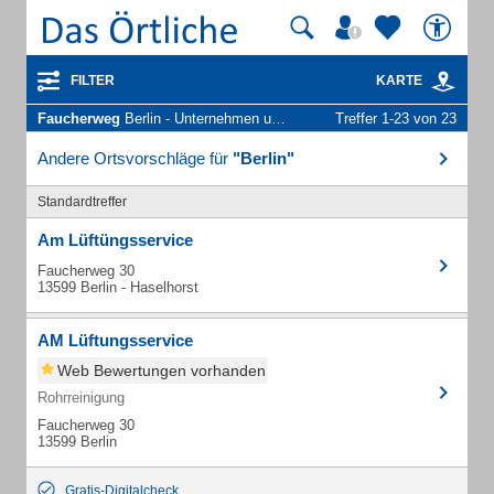
FILTER
KARTE
Faucherweg
Berlin - Unternehmen und Personen
Treffer 1-23 von 23
Andere Ortsvorschläge für
"Berlin"
Standardtreffer
Am Lüftüngsservice
Faucherweg 30
13599 Berlin - Haselhorst
AM Lüftungsservice
Web Bewertungen vorhanden
Rohrreinigung
Faucherweg 30
13599 Berlin
Gratis-Digitalcheck