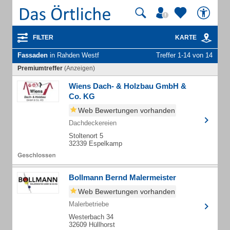
FILTER
KARTE
Fassaden
in Rahden Westf
Treffer 1-14 von 14
Premiumtreffer
(Anzeigen)
Wiens Dach- & Holzbau GmbH &
Co. KG
Web Bewertungen vorhanden
Dachdeckereien
Stoltenort 5
32339 Espelkamp
Bollmann Bernd Malermeister
Web Bewertungen vorhanden
Malerbetriebe
Westerbach 34
32609 Hüllhorst