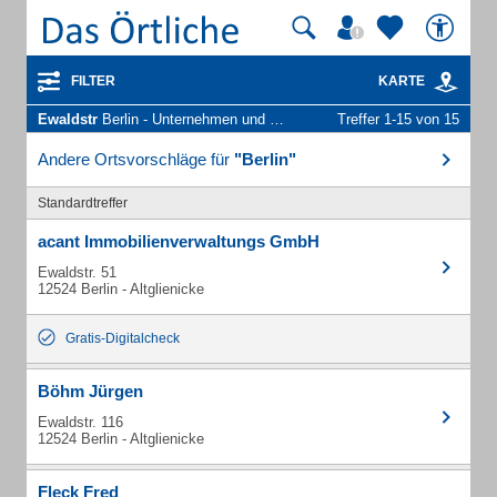
FILTER
KARTE
Ewaldstr
Berlin - Unternehmen und Personen
Treffer 1-15 von 15
Andere Ortsvorschläge für
"Berlin"
Standardtreffer
acant Immobilienverwaltungs GmbH
Ewaldstr. 51
12524 Berlin - Altglienicke
Gratis-Digitalcheck
Böhm Jürgen
Ewaldstr. 116
12524 Berlin - Altglienicke
Fleck Fred