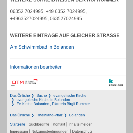
06352 7024995, +49 6352 7024995,
+4963527024995, 063527024995
WEITERE EINTRÄGE AUF GLEICHER STRASSE
Am Schwimmbad in Bolanden
Informationen bearbeiten
Das Örtliche
Suche
evangelische Kirche
evangelische Kirche in Bolanden
Ev. Kirche Bolanden , Pfarrerin Birgit Rummer
Das Örtliche
Rheinland-Pfalz
Bolanden
|
|
|
Startseite
Suchbegriffe
Kontakt
Inhalte melden
|
|
Impressum
Nutzungsbedingungen
Datenschutz