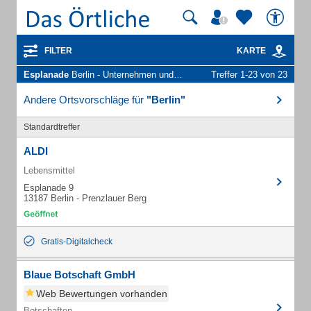
FILTER
KARTE
Esplanade
Berlin - Unternehmen und Personen
Treffer 1-23 von 23
Andere Ortsvorschläge für
"Berlin"
Standardtreffer
ALDI
Lebensmittel
Esplanade 9
13187 Berlin - Prenzlauer Berg
Gratis-Digitalcheck
Blaue Botschaft GmbH
Web Bewertungen vorhanden
Botschaften