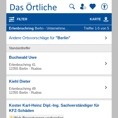
FILTER
KARTE
Erlenbruchring
Berlin - Unternehmen und Personen
Treffer 1-5 von 5
Andere Ortsvorschläge für
"Berlin"
Standardtreffer
Buchwald Uwe
Erlenbruchring 41
12355 Berlin - Rudow
Kiehl Dieter
Erlenbruchring 49
12355 Berlin - Rudow
Koster Karl-Heinz Dipl.-Ing. Sachverständiger für
KFZ-Schäden
Web Bewertungen vorhanden