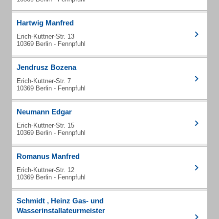
Hartwig Manfred
Erich-Kuttner-Str. 13
10369 Berlin - Fennpfuhl
Jendrusz Bozena
Erich-Kuttner-Str. 7
10369 Berlin - Fennpfuhl
Neumann Edgar
Erich-Kuttner-Str. 15
10369 Berlin - Fennpfuhl
Romanus Manfred
Erich-Kuttner-Str. 12
10369 Berlin - Fennpfuhl
Schmidt , Heinz Gas- und
Wasserinstallateurmeister