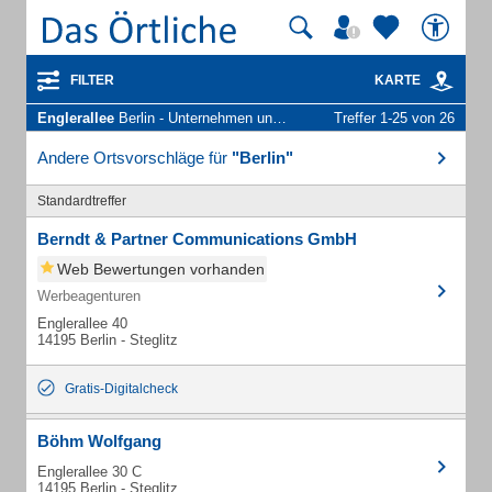
FILTER
KARTE
Englerallee
Berlin - Unternehmen und Personen
Treffer 1-25 von 26
Andere Ortsvorschläge für
"Berlin"
Standardtreffer
Berndt & Partner Communications GmbH
Web Bewertungen vorhanden
Werbeagenturen
Englerallee 40
14195 Berlin - Steglitz
Gratis-Digitalcheck
Böhm Wolfgang
Englerallee 30 C
14195 Berlin - Steglitz