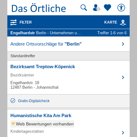
FILTER
KARTE
Engelhardstr
Berlin - Unternehmen und Personen
Treffer 1-6 von 6
Andere Ortsvorschläge für
"Berlin"
Standardtreffer
Bezirksamt Treptow-Köpenick
Bezirksämter
Engelhardstr. 18
12487 Berlin - Johannisthal
Gratis-Digitalcheck
Humanistische Kita Am Park
Web Bewertungen vorhanden
Kindertagesstätten