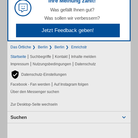
Ihre Meinung zählt!
Was gefällt Ihnen gut?
Was sollen wir verbessern?
Jetzt Feedback geben!
Das Örtliche
Berlin
Berlin
Emrichstr
|
|
|
Startseite
Suchbegriffe
Kontakt
Inhalte melden
|
|
Impressum
Nutzungsbedingungen
Datenschutz
Datenschutz-Einstellungen
|
Facebook - Fan werden
Auf Instagram folgen
Über den Messenger suchen
Zur Desktop-Seite wechseln
Suchen