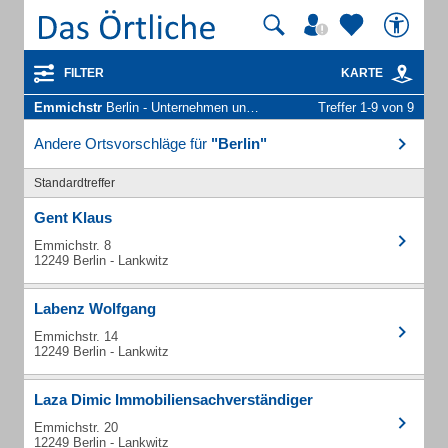
FILTER
KARTE
Emmichstr
Berlin - Unternehmen und Personen
Treffer 1-9 von 9
Andere Ortsvorschläge für
"Berlin"
Standardtreffer
Gent Klaus
Emmichstr. 8
12249 Berlin - Lankwitz
Labenz Wolfgang
Emmichstr. 14
12249 Berlin - Lankwitz
Laza Dimic Immobiliensachverständiger
Emmichstr. 20
12249 Berlin - Lankwitz