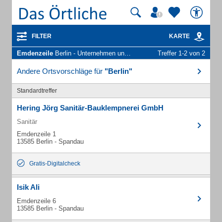
FILTER
KARTE
Emdenzeile
Berlin - Unternehmen und Personen
Treffer 1-2 von 2
Andere Ortsvorschläge für
"Berlin"
Standardtreffer
Hering Jörg Sanitär-Bauklempnerei GmbH
Sanitär
Emdenzeile 1
13585 Berlin - Spandau
Gratis-Digitalcheck
Isik Ali
Emdenzeile 6
13585 Berlin - Spandau