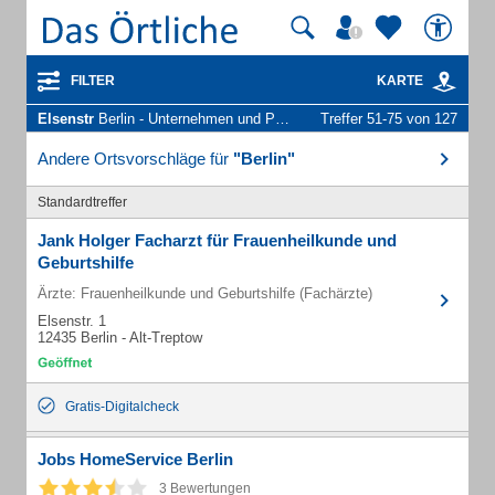
FILTER
KARTE
Elsenstr
Berlin - Unternehmen und Personen
Treffer 51-75 von 127
Andere Ortsvorschläge für
"Berlin"
Standardtreffer
Jank Holger Facharzt für Frauenheilkunde und
Geburtshilfe
Ärzte: Frauenheilkunde und Geburtshilfe (Fachärzte)
Elsenstr. 1
12435 Berlin - Alt-Treptow
Gratis-Digitalcheck
Jobs HomeService Berlin
3 Bewertungen