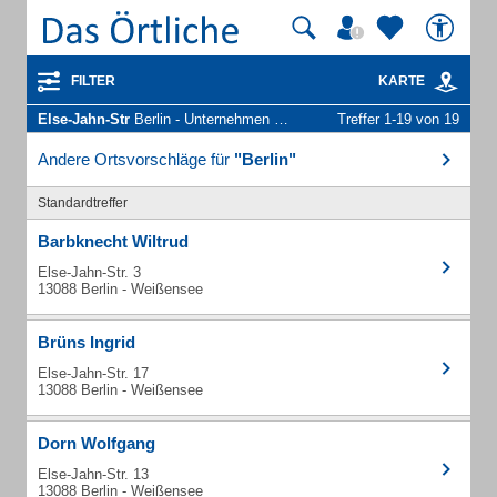
FILTER
KARTE
Else-Jahn-Str
Berlin - Unternehmen und Personen
Treffer 1-19 von 19
Andere Ortsvorschläge für
"Berlin"
Standardtreffer
Barbknecht Wiltrud
Else-Jahn-Str. 3
13088 Berlin - Weißensee
Brüns Ingrid
Else-Jahn-Str. 17
13088 Berlin - Weißensee
Dorn Wolfgang
Else-Jahn-Str. 13
13088 Berlin - Weißensee