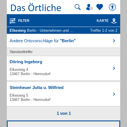
FILTER
KARTE
Elkesteig
Berlin - Unternehmen und Personen
Treffer 1-2 von 2
Andere Ortsvorschläge für
"Berlin"
Standardtreffer
Döring Ingeborg
Elkesteig 4
13467 Berlin - Hermsdorf
Steinheuer Jutta u. Wilfried
Elkesteig 5
13467 Berlin - Hermsdorf
1 von 1