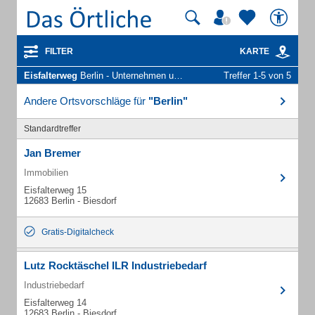
FILTER
KARTE
Eisfalterweg
Berlin - Unternehmen und Personen
Treffer 1-5 von 5
Andere Ortsvorschläge für
"Berlin"
Standardtreffer
Jan Bremer
Immobilien
Eisfalterweg 15
12683 Berlin - Biesdorf
Gratis-Digitalcheck
Lutz Rocktäschel ILR Industriebedarf
Industriebedarf
Eisfalterweg 14
12683 Berlin - Biesdorf