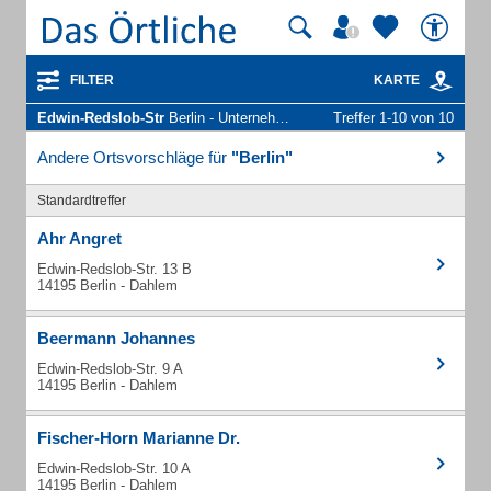
FILTER
KARTE
Edwin-Redslob-Str
Berlin - Unternehmen und Personen
Treffer 1-10 von 10
Andere Ortsvorschläge für
"Berlin"
Standardtreffer
Ahr Angret
Edwin-Redslob-Str. 13 B
14195 Berlin - Dahlem
Beermann Johannes
Edwin-Redslob-Str. 9 A
14195 Berlin - Dahlem
Fischer-Horn Marianne Dr.
Edwin-Redslob-Str. 10 A
14195 Berlin - Dahlem