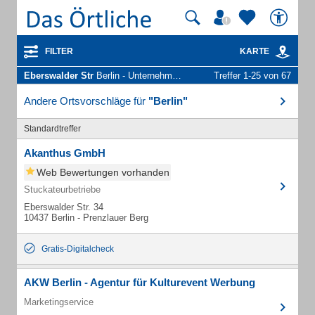
FILTER
KARTE
Eberswalder Str
Berlin - Unternehmen und Personen
Treffer 1-25 von 67
Andere Ortsvorschläge für
"Berlin"
Standardtreffer
Akanthus GmbH
Web Bewertungen vorhanden
Stuckateurbetriebe
Eberswalder Str. 34
10437 Berlin - Prenzlauer Berg
Gratis-Digitalcheck
AKW Berlin - Agentur für Kulturevent Werbung
Marketingservice