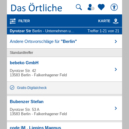
FILTER
KARTE
Dyrotzer Str
Berlin - Unternehmen und Personen
Treffer 1-21 von 21
Andere Ortsvorschläge für
"Berlin"
Standardtreffer
bebeko GmbH
Dyrotzer Str. 42
13583 Berlin - Falkenhagener Feld
Gratis-Digitalcheck
Bubenzer Stefan
Dyrotzer Str. 53 A
13583 Berlin - Falkenhagener Feld
code |M , Liepins Magnus