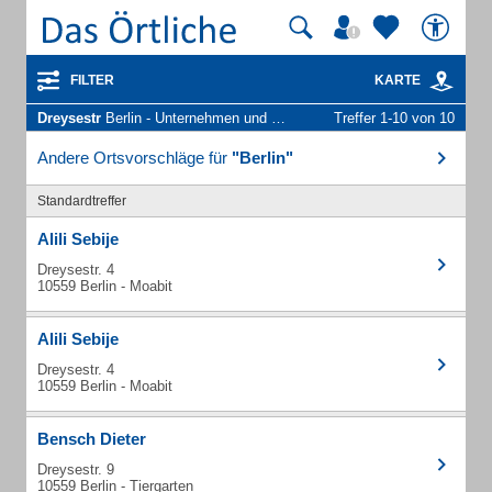
FILTER
KARTE
Dreysestr
Berlin - Unternehmen und Personen
Treffer 1-10 von 10
Andere Ortsvorschläge für
"Berlin"
Standardtreffer
Alili Sebije
Dreysestr. 4
10559 Berlin - Moabit
Alili Sebije
Dreysestr. 4
10559 Berlin - Moabit
Bensch Dieter
Dreysestr. 9
10559 Berlin - Tiergarten