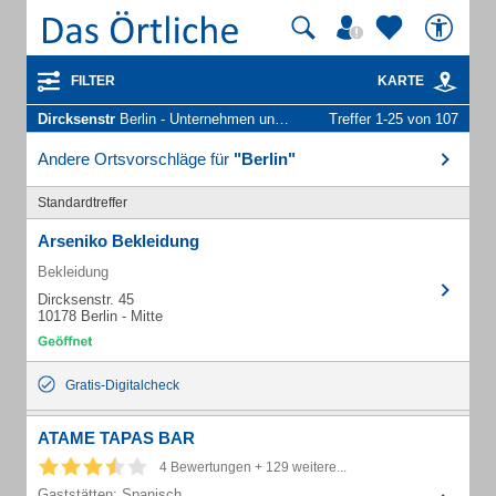
FILTER
KARTE
Dircksenstr
Berlin - Unternehmen und Personen
Treffer 1-25 von 107
Andere Ortsvorschläge für
"Berlin"
Standardtreffer
Arseniko Bekleidung
Bekleidung
Dircksenstr. 45
10178 Berlin - Mitte
Gratis-Digitalcheck
ATAME TAPAS BAR
4 Bewertungen + 129 weitere...
Gaststätten: Spanisch