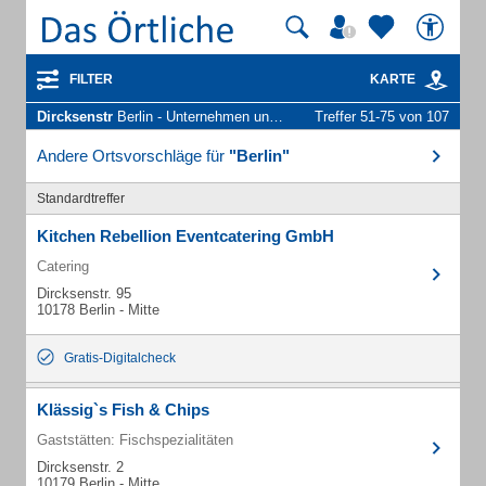
FILTER
KARTE
Dircksenstr
Berlin - Unternehmen und Personen
Treffer 51-75 von 107
Andere Ortsvorschläge für
"Berlin"
Standardtreffer
Kitchen Rebellion Eventcatering GmbH
Catering
Dircksenstr. 95
10178 Berlin - Mitte
Gratis-Digitalcheck
Klässig`s Fish & Chips
Gaststätten: Fischspezialitäten
Dircksenstr. 2
10179 Berlin - Mitte