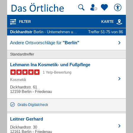
FILTER
KARTE
Dickhardtstr
Berlin - Unternehmen und Personen
Treffer 51-75 von 86
Andere Ortsvorschläge für
"Berlin"
Standardtreffer
Lehmann Ina Kosmetik- und Fußpflege
1 Yelp-Bewertung
Kosmetik
Dickhardtstr. 61
12159 Berlin - Friedenau
Gratis-Digitalcheck
Leitner Gerhard
Dickhardtstr. 30
12161 Berlin - Friedenau