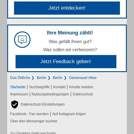
Jetzt entdecken!
Ihre Meinung zählt!
Was gefällt Ihnen gut?
Was sollen wir verbessern?
Jetzt Feedback geben!
Das Örtliche
Berlin
Berlin
Damerauer Allee
|
|
|
Startseite
Suchbegriffe
Kontakt
Inhalte melden
|
|
Impressum
Nutzungsbedingungen
Datenschutz
Datenschutz-Einstellungen
|
Facebook - Fan werden
Auf Instagram folgen
Über den Messenger suchen
Zur Desktop-Seite wechseln