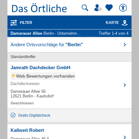
FILTER
KARTE
Damerauer Allee
Berlin - Unternehmen und Personen
Treffer 1-4 von 4
Andere Ortsvorschläge für
"Berlin"
Standardtreffer
Jamrath Dachdecker GmbH
Web Bewertungen vorhanden
Dachdeckereien
Damerauer Allee 56
12621 Berlin - Kaulsdorf
Gratis-Digitalcheck
Kallweit Robert
Damerauer Allee 45 A