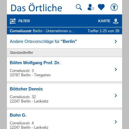
FILTER
KARTE
Corneliusstr
Berlin - Unternehmen und Personen
Treffer 1-25 von 39
Andere Ortsvorschläge für
"Berlin"
Standardtreffer
Böhm Wolfgang Prof. Dr.
Corneliusstr. 3
10787 Berlin - Tiergarten
Böttcher Dennis
Corneliusstr. 32
12247 Berlin - Lankwitz
Bohn G.
Corneliusstr. 4
12247 Berlin - Lankwitz