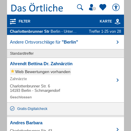
FILTER
KARTE
Charlottenbrunner Str
Berlin - Unternehmen und Personen
Treffer 1-25 von 28
Andere Ortsvorschläge für
"Berlin"
Standardtreffer
Ahrendt Bettina Dr. Zahnärztin
Web Bewertungen vorhanden
Zahnärzte
Charlottenbrunner Str. 6
14193 Berlin - Schmargendorf
Gratis-Digitalcheck
Andres Barbara
Charlottenbrunner Str. 43