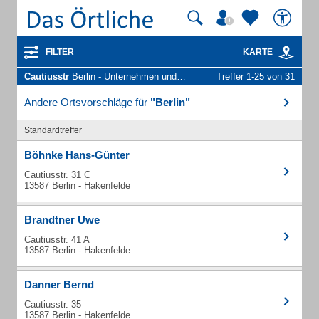
FILTER
KARTE
Cautiusstr
Berlin - Unternehmen und Personen
Treffer 1-25 von 31
Andere Ortsvorschläge für
"Berlin"
Standardtreffer
Böhnke Hans-Günter
Cautiusstr. 31 C
13587 Berlin - Hakenfelde
Brandtner Uwe
Cautiusstr. 41 A
13587 Berlin - Hakenfelde
Danner Bernd
Cautiusstr. 35
13587 Berlin - Hakenfelde