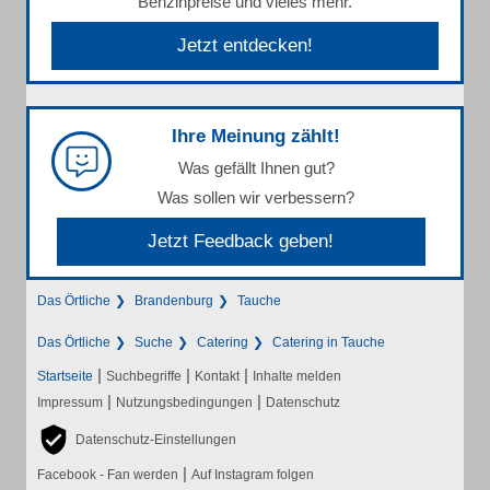
Benzinpreise und vieles mehr.
Jetzt entdecken!
Ihre Meinung zählt!
Was gefällt Ihnen gut?
Was sollen wir verbessern?
Jetzt Feedback geben!
Das Örtliche
Brandenburg
Tauche
Das Örtliche
Suche
Catering
Catering in Tauche
|
|
|
Startseite
Suchbegriffe
Kontakt
Inhalte melden
|
|
Impressum
Nutzungsbedingungen
Datenschutz
Datenschutz-Einstellungen
|
Facebook - Fan werden
Auf Instagram folgen