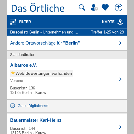
FILTER
KARTE
Busonistr
Berlin - Unternehmen und Personen
Treffer 1-25 von 28
Andere Ortsvorschläge für
"Berlin"
Standardtreffer
Albatros e.V.
Web Bewertungen vorhanden
Vereine
Busonistr. 136
13125 Berlin - Karow
Gratis-Digitalcheck
Bauermeister Karl-Heinz
Busonistr. 144
13125 Berlin - Karow