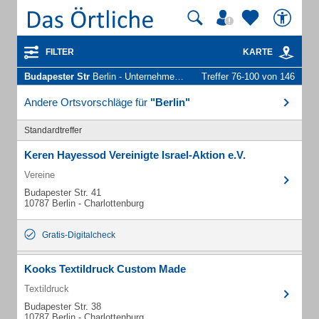
FILTER
KARTE
Budapester Str
Berlin - Unternehmen und Personen
Treffer 76-100 von 146
Andere Ortsvorschläge für
"Berlin"
Standardtreffer
Keren Hayessod Vereinigte Israel-Aktion e.V.
Vereine
Budapester Str. 41
10787 Berlin - Charlottenburg
Gratis-Digitalcheck
Kooks Textildruck Custom Made
Textildruck
Budapester Str. 38
10787 Berlin - Charlottenburg