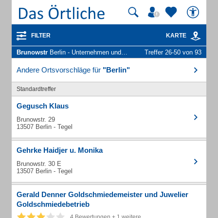
FILTER
KARTE
Brunowstr
Berlin - Unternehmen und Personen
Treffer 26-50 von 93
Andere Ortsvorschläge für
"Berlin"
Standardtreffer
Gegusch Klaus
Brunowstr. 29
13507 Berlin - Tegel
Gehrke Haidjer u. Monika
Brunowstr. 30 E
13507 Berlin - Tegel
Gerald Denner Goldschmiedemeister und Juwelier
Goldschmiedebetrieb
4 Bewertungen + 1 weitere...