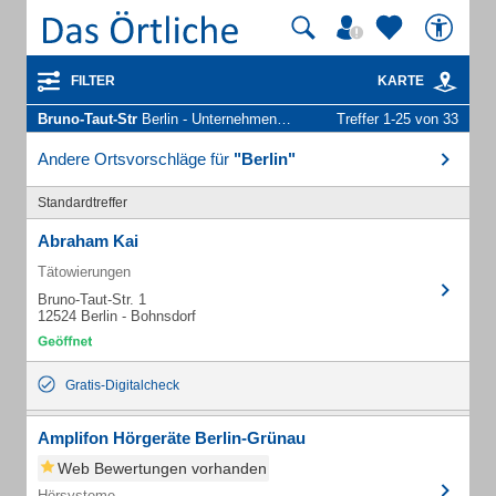
FILTER
KARTE
Bruno-Taut-Str
Berlin - Unternehmen und Personen
Treffer 1-25 von 33
Andere Ortsvorschläge für
"Berlin"
Standardtreffer
Abraham Kai
Tätowierungen
Bruno-Taut-Str. 1
12524 Berlin - Bohnsdorf
Gratis-Digitalcheck
Amplifon Hörgeräte Berlin-Grünau
Web Bewertungen vorhanden
Hörsysteme