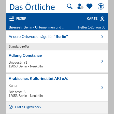
FILTER
KARTE
Briesestr
Berlin - Unternehmen und Personen
Treffer 1-25 von 30
Andere Ortsvorschläge für
"Berlin"
Standardtreffer
Adlung Constance
Briesestr. 71
12053 Berlin - Neukölln
Arabisches Kulturinstitut AKI e.V.
Kultur
Briesestr. 6
12053 Berlin - Neukölln
Gratis-Digitalcheck