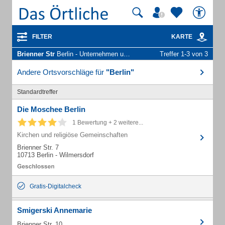
FILTER
KARTE
Brienner Str
Berlin - Unternehmen und Personen
Treffer 1-3 von 3
Andere Ortsvorschläge für
"Berlin"
Standardtreffer
Die Moschee Berlin
1 Bewertung + 2 weitere...
Kirchen und religiöse Gemeinschaften
Brienner Str. 7
10713 Berlin - Wilmersdorf
Gratis-Digitalcheck
Smigerski Annemarie
Brienner Str. 10