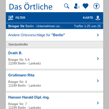
FILTER
KARTE
Brieger Str
Berlin - Unternehmen und Personen
Treffer 1-25 von 25
Andere Ortsvorschläge für
"Berlin"
Standardtreffer
Drath B.
Brieger Str. 5 A
12249 Berlin - Lankwitz
Großmann Rita
Brieger Str. 4
12249 Berlin - Lankwitz
Hansen Harald Dipl.-Ing.
Brieger Str. 7
12249 Berlin - Lankwitz