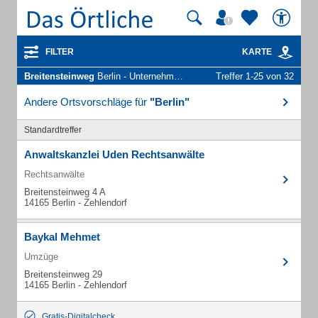
FILTER
KARTE
Breitensteinweg
Berlin - Unternehmen und Personen
Treffer 1-25 von 32
Andere Ortsvorschläge für
"Berlin"
Standardtreffer
Anwaltskanzlei Uden Rechtsanwälte
Rechtsanwälte
Breitensteinweg 4 A
14165 Berlin - Zehlendorf
Baykal Mehmet
Umzüge
Breitensteinweg 29
14165 Berlin - Zehlendorf
Gratis-Digitalcheck