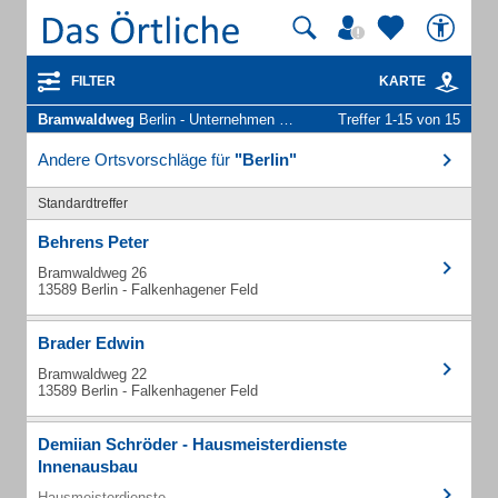
FILTER
KARTE
Bramwaldweg
Berlin - Unternehmen und Personen
Treffer 1-15 von 15
Andere Ortsvorschläge für
"Berlin"
Standardtreffer
Behrens Peter
Bramwaldweg 26
13589 Berlin - Falkenhagener Feld
Brader Edwin
Bramwaldweg 22
13589 Berlin - Falkenhagener Feld
Demiian Schröder - Hausmeisterdienste
Innenausbau
Hausmeisterdienste